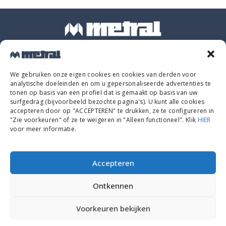
Ctra. d'Arbúcies s/n, 17400 - Breda (Girona)
We gebruiken onze eigen cookies en cookies van derden voor
analytische doeleinden en om u gepersonaliseerde advertenties te
tonen op basis van een profiel dat is gemaakt op basis van uw
surfgedrag (bijvoorbeeld bezochte pagina's). U kunt alle cookies
+34 972 16 06 06
accepteren door op "ACCEPTEREN" te drukken, ze te configureren in
"Zie voorkeuren" of ze te weigeren in "Alleen functioneel". Klik
HIER
voor meer informatie.
info@metral.com
Accepteren
Ontkennen
JURIDISCHE WAARSCHUWING
PRIVACYBELEID
COOKIEBELEID
Voorkeuren bekijken
Mecanización del transporte y almacenaje industrial, S.L.
©2026 Alle rechten voorbehouden.