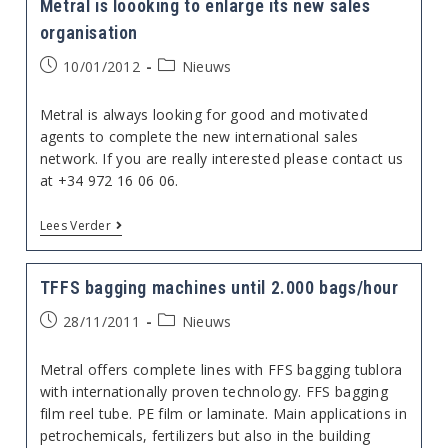
Metral is loooking to enlarge its new sales
19
–
organisation
22
November
Bericht
Berichtcategorie:
10/01/2012
Nieuws
gepubliceerd
op:
Metral is always looking for good and motivated
agents to complete the new international sales
network. If you are really interested please contact us
at +34 972 16 06 06.
Metral
Lees Verder
Is
Loooking
To
TFFS bagging machines until 2.000 bags/hour
Enlarge
Its
Bericht
Berichtcategorie:
28/11/2011
New
Nieuws
Sales
gepubliceerd
Organisation
op:
Metral offers complete lines with FFS bagging tublora
with internationally proven technology. FFS bagging
film reel tube. PE film or laminate. Main applications in
petrochemicals, fertilizers but also in the building