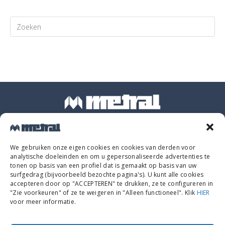
Steel
Ctra. d'Arbúcies s/n, 17400 - Breda (Girona)
We gebruiken onze eigen cookies en cookies van derden voor
analytische doeleinden en om u gepersonaliseerde advertenties te
tonen op basis van een profiel dat is gemaakt op basis van uw
surfgedrag (bijvoorbeeld bezochte pagina's). U kunt alle cookies
+34 972 16 06 06
accepteren door op "ACCEPTEREN" te drukken, ze te configureren in
"Zie voorkeuren" of ze te weigeren in "Alleen functioneel". Klik
HIER
voor meer informatie.
info@metral.com