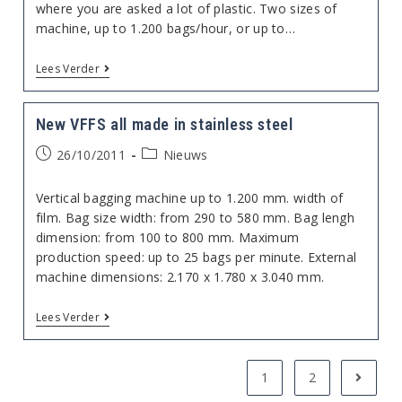
where you are asked a lot of plastic. Two sizes of
machine, up to 1.200 bags/hour, or up to…
TFFS
Lees Verder
Bagging
Machines
Until
New VFFS all made in stainless steel
2.000
Bags/hour
Bericht
Berichtcategorie:
26/10/2011
Nieuws
gepubliceerd
op:
Vertical bagging machine up to 1.200 mm. width of
film. Bag size width: from 290 to 580 mm. Bag lengh
dimension: from 100 to 800 mm. Maximum
production speed: up to 25 bags per minute. External
machine dimensions: 2.170 x 1.780 x 3.040 mm.
New
Lees Verder
VFFS
All
Made
In
1
2
Naar v
Stainless