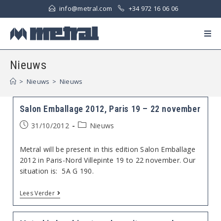
Ga
info@metral.com
+34 972 16 06 06
naar
inhoud
Nieuws
>
Nieuws
>
Nieuws
Salon Emballage 2012, Paris 19 – 22 november
Bericht
Berichtcategorie:
31/10/2012
Nieuws
gepubliceerd
op:
Metral will be present in this edition Salon Emballage
2012 in Paris-Nord Villepinte 19 to 22 november. Our
situation is: 5A G 190.
Salon
Lees Verder
Emballage
2012,
Paris